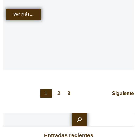
Ver más...
Navegación
Nav
Página
Página
Página
1
2
3
Siguiente
por
por
Busc
las
las
Entradas recientes