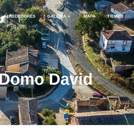
ALREDEDORES
GALERÍA
MAPA
TIEMPO
e Domo David