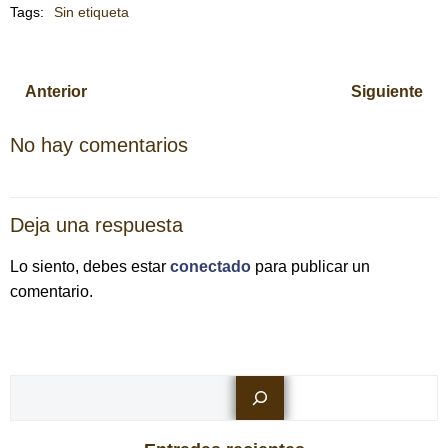
Tags:
Sin etiqueta
Navegación
Navegación
Anterior
Siguiente
por
por
No hay comentarios
las
las
Deja una respuesta
entradas
entradas
Lo siento, debes estar
conectado
para publicar un
comentario.
Busc