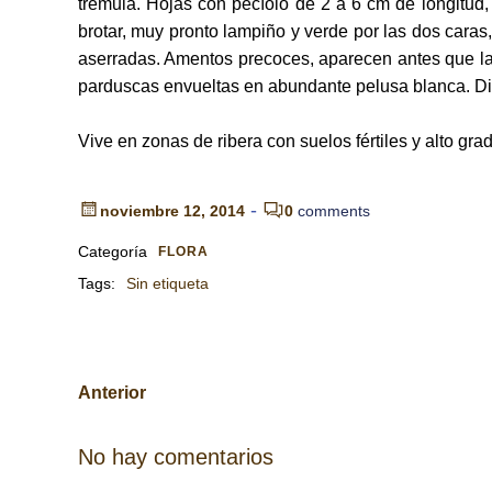
trémula. Hojas con pecíolo de 2 a 6 cm de longitud,
brotar, muy pronto lampiño y verde por las dos cara
aserradas. Amentos precoces, aparecen antes que las
parduscas envueltas en abundante pelusa blanca. Di
Vive en zonas de ribera con suelos fértiles y alto g
-
noviembre 12, 2014
0
comments
Categoría
FLORA
Tags:
Sin etiqueta
Navegación
Anterior
por
No hay comentarios