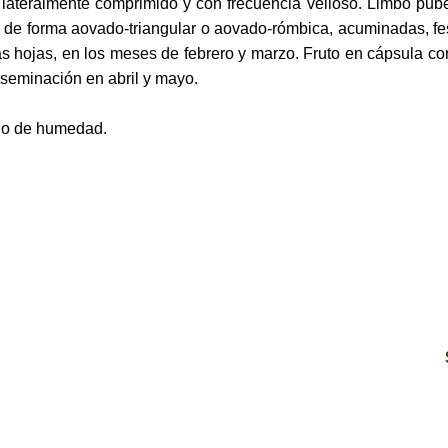
 lateralmente comprimido y con frecuencia velloso. Limbo pub
s, de forma aovado-triangular o aovado-rómbica, acuminadas, f
 hojas, en los meses de febrero y marzo. Fruto en cápsula co
seminación en abril y mayo.
rado de humedad.
Navegación
por