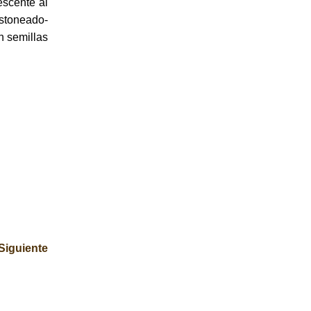
escente al
estoneado-
n semillas
Siguiente