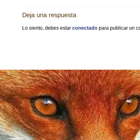
las
Deja una respuesta
entradas
Lo siento, debes estar
conectado
para publicar un c