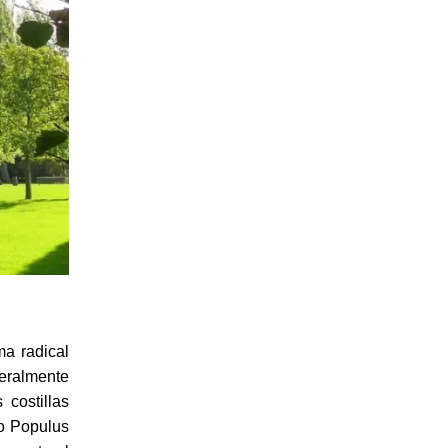
a radical
neralmente
 costillas
 o Populus