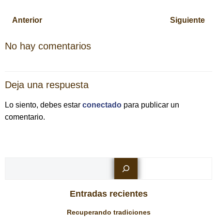
Navegación
Navegación
Anterior
Siguiente
por
por
No hay comentarios
las
las
Deja una respuesta
entradas
entradas
Lo siento, debes estar
conectado
para publicar un
comentario.
Busc
Entradas recientes
Recuperando tradiciones