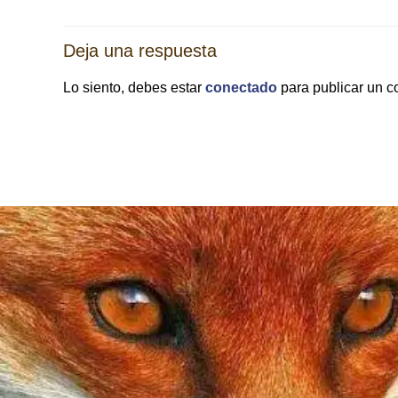
las
Deja una respuesta
entradas
Lo siento, debes estar
conectado
para publicar un c