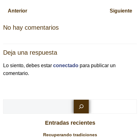
Navegación
Navegación
Anterior
Siguiente
por
por
No hay comentarios
las
las
Deja una respuesta
entradas
entradas
Lo siento, debes estar
conectado
para publicar un
comentario.
Busc
Entradas recientes
Recuperando tradiciones