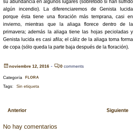
su abundancia en algunos lugares (sobretodo si han sufrido
algún incendio). La diferenciaremos de Genista lucida
porque ésta tiene una floración más temprana, casi en
invierno, mientras que la aliaga florece dentro de la
primavera; además la aliaga tiene las hojas pecioladas y
Genista lucida es casi afila; el cáliz de la aliaga toma forma
de copa (sólo queda la parte baja después de la floración).
-
noviembre 12, 2016
0
comments
Categoría
FLORA
Tags:
Sin etiqueta
Navegación
Navegación
Anterior
Siguiente
por
por
No hay comentarios