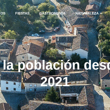
TOS
FIESTAS
GASTRONOMÍA
NATURALEZA
 la población des
2021